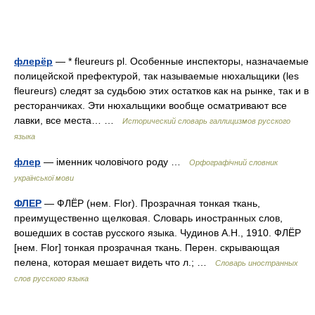
флерёр
— * fleureurs pl. Особенные инспекторы, назначаемые
полицейской префектурой, так называемые нюхальщики (les
fleureurs) следят за судьбою этих остатков как на рынке, так и в
ресторанчиках. Эти нюхальщики вообще осматривают все
лавки, все места… …
Исторический словарь галлицизмов русского
языка
флер
— іменник чоловічого роду …
Орфографічний словник
української мови
ФЛЕР
— ФЛЁР (нем. Flor). Прозрачная тонкая ткань,
преимущественно щелковая. Словарь иностранных слов,
вошедших в состав русского языка. Чудинов А.Н., 1910. ФЛЁР
[нем. Flor] тонкая прозрачная ткань. Перен. скрывающая
пелена, которая мешает видеть что л.; …
Словарь иностранных
слов русского языка