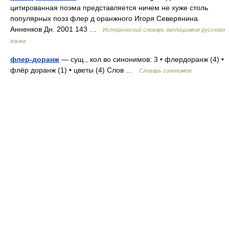
цитированная поэма представляется ничем не хуже столь
популярных поэз флер д оранжного Игоря Северянина.
Анненков Дн. 2001 143 …
Исторический словарь галлицизмов русского
языка
флер-доранж
— сущ., кол во синонимов: 3 • флердоранж (4) •
флёр доранж (1) • цветы (4) Слов …
Словарь синонимов