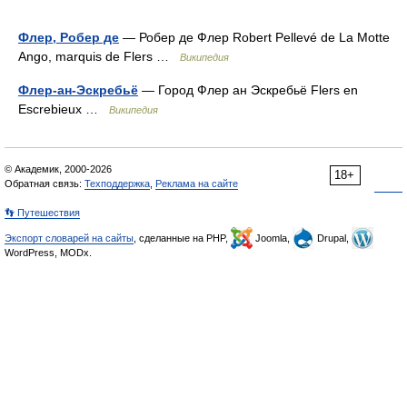
Флер, Робер де
— Робер де Флер Robert Pellevé de La Motte
Ango, marquis de Flers …
Википедия
Флер-ан-Эскребьё
— Город Флер ан Эскребьё Flers en
Escrebieux …
Википедия
© Академик, 2000-2026
18+
Обратная связь:
Техподдержка
,
Реклама на сайте
👣 Путешествия
Экспорт словарей на сайты
, сделанные на PHP,
Joomla,
Drupal,
WordPress, MODx.