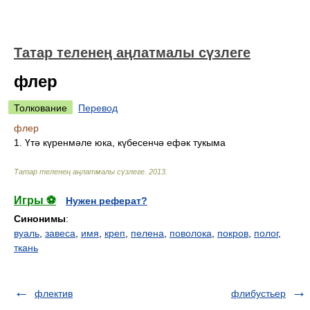
Татар теленең аңлатмалы сүзлеге
флер
Толкование
Перевод
флер
1. Үтә күренмәле юка, күбесенчә ефәк тукыма
Татар теленең аңлатмалы сүзлеге
.
2013
.
Игры ⚽
Нужен реферат?
Синонимы
:
вуаль
,
завеса
,
имя
,
креп
,
пелена
,
поволока
,
покров
,
полог
,
ткань
флектив
флибустьер